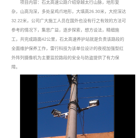
项目内容：石太高速公路介绍穿越太行山脉，地形复
杂，山高沟深，多处呈鸡爪地形，大填高
26.30
米，大挖深达
32.22
米，公司广大施工人员在国外也没有行之有效的方法可
参考的情况下，集思广益，逐步探索，想方设法，精细施
工，共完成路面
42
公里，石太高速养护站就是负责该路段的
全面维护保养工作，雷行科技为该单位设计的夜视加强型红
外阵列摄像机为主要监控路段的安全与防盗提供了有力保
障。