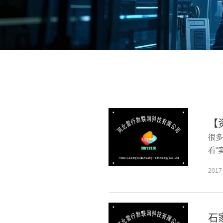
【
很多
看"
2017
石